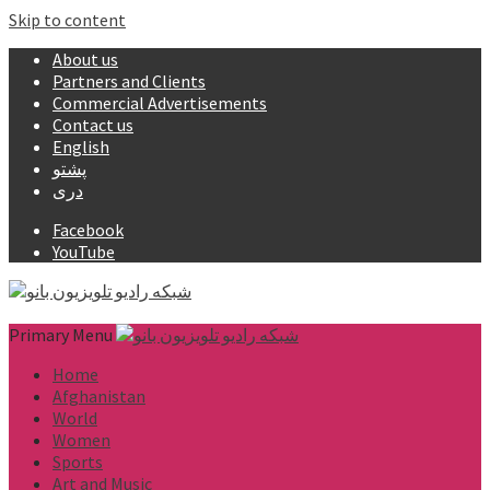
Skip to content
About us
Partners and Clients
Commercial Advertisements
Contact us
English
پشتو
دری
Facebook
YouTube
Primary Menu
Home
Afghanistan
World
Women
Sports
Art and Music