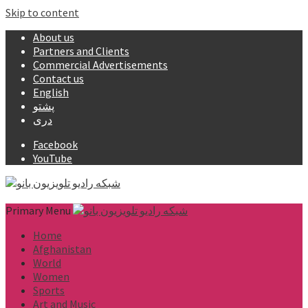
Skip to content
About us
Partners and Clients
Commercial Advertisements
Contact us
English
پشتو
دری
Facebook
YouTube
Primary Menu
Home
Afghanistan
World
Women
Sports
Art and Music