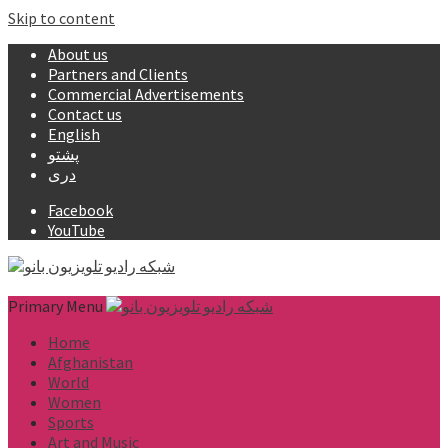
Skip to content
About us
Partners and Clients
Commercial Advertisements
Contact us
English
پشتو
دری
Facebook
YouTube
Primary Menu
Home
Afghanistan
World
Women
Sports
Art and Music