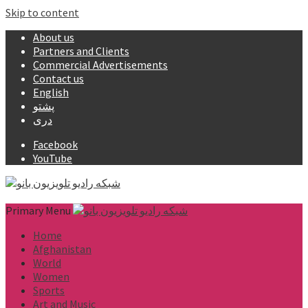
Skip to content
About us
Partners and Clients
Commercial Advertisements
Contact us
English
پشتو
دری
Facebook
YouTube
Primary Menu
Home
Afghanistan
World
Women
Sports
Art and Music