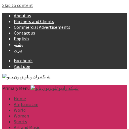
Skip to content
About us
Partners and Clients
Commercial Advertisements
Contact us
English
پشتو
دری
Facebook
YouTube
Primary Menu
Home
Afghanistan
World
Women
Sports
Art and Music