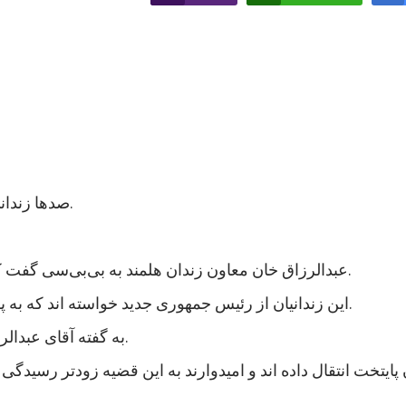
صدها زندانی در ولایت هلمند در جنوب افغانستان اعتصاب غذایی کردند.
عبدالرزاق خان معاون زندان هلمند به بی‌بی‌سی گفت که نزدیک به هزار زندانی در این زندان اعتصاب غذایی کردند.
این زندانیان از رئیس جمهوری جدید خواسته اند که به پرونده های آنها رسیدگی شود و در مجازات شان تخفیف بیاید.
به گفته آقای عبدالرزاق، اعتصاب کنندگان شامل زندانیان جنایی و سیاسی است.
 پایتخت انتقال داده اند و امیدوارند به این قضیه زودتر رسی