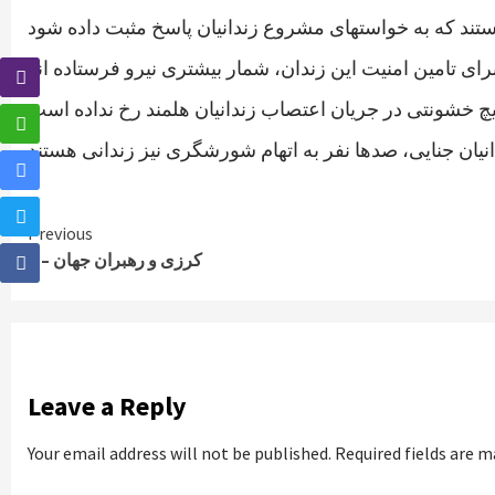
Continue
Previous
کرزی و رهبران جهان – ۱
Reading
Leave a Reply
Your email address will not be published.
Required fields are 