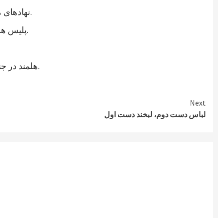
نهادهای مدنی ولایت هلمند نیز در اعلامیه ای از رئیس جمهوری جدید خواستند که به خواستهای مشروع زندانیان پاسخ مثبت داده شود.
پلیس هلمند نیز اعتصاب زندانیان این ولایت را تایید کرده و می گوید که برای تامین امنیت این زندان، شمار بیشتری نیرو فرستاده اند.
هلمند در جنوب افغانستان از ولایات ناامن است. در زندان هلمند در بین زندانیان جنایی، صدها نفر به اتهام شورشگری نیز زندانی هستند.
Next
لباس دست دوم، لبخند دست اول