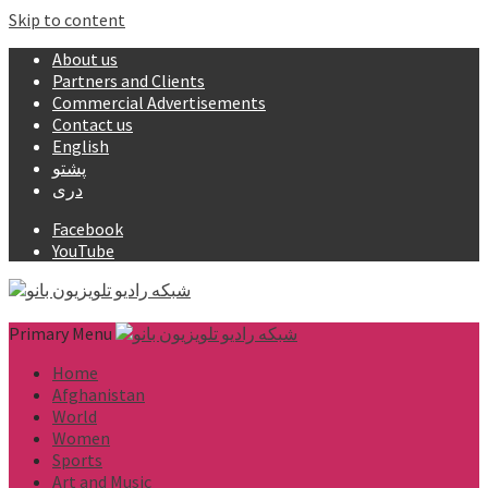
Skip to content
About us
Partners and Clients
Commercial Advertisements
Contact us
English
پشتو
دری
Facebook
YouTube
Primary Menu
Home
Afghanistan
World
Women
Sports
Art and Music