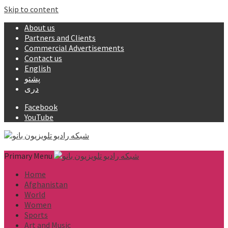
Skip to content
About us
Partners and Clients
Commercial Advertisements
Contact us
English
پشتو
دری
Facebook
YouTube
Primary Menu
Home
Afghanistan
World
Women
Sports
Art and Music