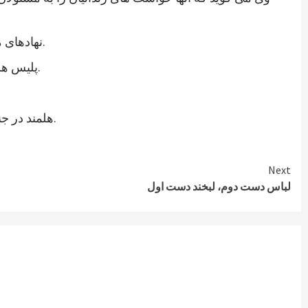
نهادهای مدنی ولایت هلمند نیز در اعلامیه ای از رئیس جمهوری جدید خواستند که به خواستهای مشروع زندانیان پاسخ مثبت داده شود.
پلیس هلمند نیز اعتصاب زندانیان این ولایت را تایید کرده و می گوید که برای تامین امنیت این زندان، شمار بیشتری نیرو فرستاده اند.
هلمند در جنوب افغانستان از ولایات ناامن است. در زندان هلمند در بین زندانیان جنایی، صدها نفر به اتهام شورشگری نیز زندانی هستند.
Next
لباس دست دوم، لبخند دست اول