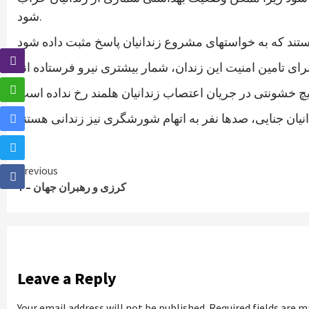
شود.
Continue
Previous
کرزی و رهبران جهان – ۱
Reading
Leave a Reply
Your email address will not be published.
Required fields are 