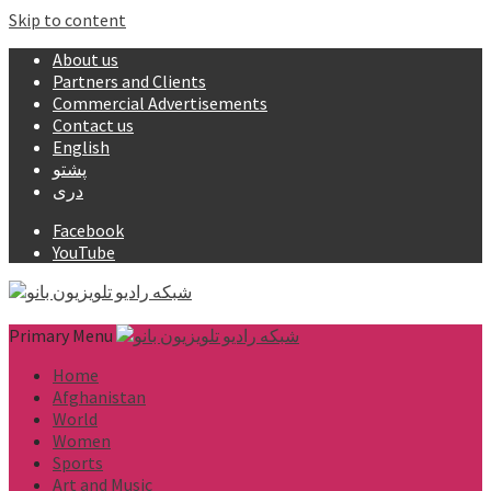
Skip to content
About us
Partners and Clients
Commercial Advertisements
Contact us
English
پشتو
دری
Facebook
YouTube
Primary Menu
Home
Afghanistan
World
Women
Sports
Art and Music