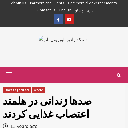
Skip
About us
Partners and Clients
Commercial Advertisements
to
دری
پشتو
English
Contact us
content
Facebook
YouTube
Primary
Menu
Uncategorized
World
صدها زندانی در هلمند
اعتصاب غذایی کردند
12 years ago