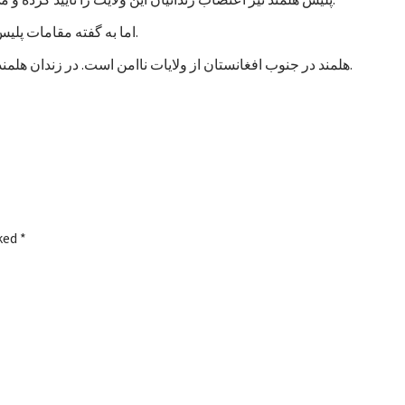
اما به گفته مقامات پلیس، تاکنون هیچ خشونتی در جریان اعتصاب زندانیان هلمند رخ نداده است.
هلمند در جنوب افغانستان از ولایات ناامن است. در زندان هلمند در بین زندانیان جنایی، صدها نفر به اتهام شورشگری نیز زندانی هستند.
rked
*