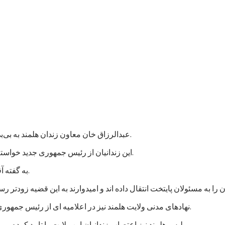
عبدالرزاق خان معاون زندان هلمند به بی‌بی‌سی گفت که نزدیک به هزار زندانی در این زندان اعتصاب غذایی کردند.
این زندانیان از رئیس جمهوری جدید خواسته اند که به پرونده های آنها رسیدگی شود و در مجازات شان تخفیف بیاید.
به گفته آقای عبدالرزاق، اعتصاب کنندگان شامل زندانیان جنایی و سیاسی است.
نهادهای مدنی ولایت هلمند نیز در اعلامیه ای از رئیس جمهوری جدید خواستند که به خواستهای مشروع زندانیان پاسخ مثبت داده شود.
پلیس هلمند نیز اعتصاب زندانیان این ولایت را تایید کرده و می گوید که برای تامین امنیت این زندان، شمار بیشتری نیرو فرستاده اند.