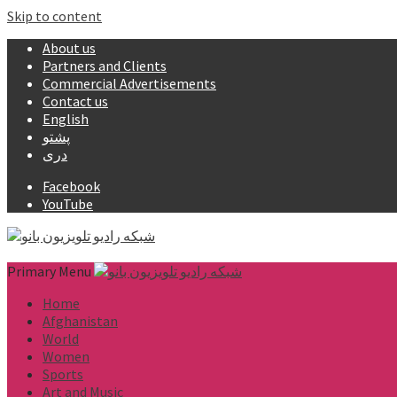
Skip to content
About us
Partners and Clients
Commercial Advertisements
Contact us
English
پشتو
دری
Facebook
YouTube
Primary Menu
Home
Afghanistan
World
Women
Sports
Art and Music