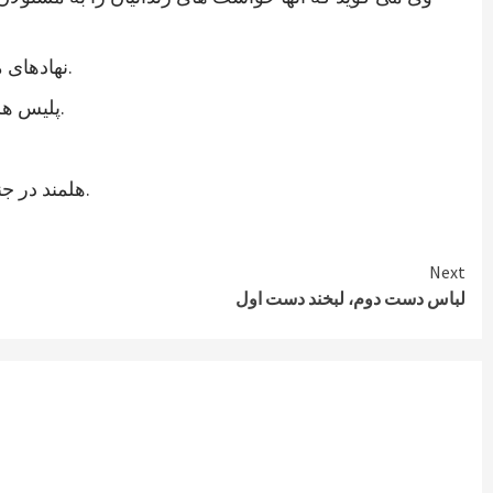
نهادهای مدنی ولایت هلمند نیز در اعلامیه ای از رئیس جمهوری جدید خواستند که به خواستهای مشروع زندانیان پاسخ مثبت داده شود.
پلیس هلمند نیز اعتصاب زندانیان این ولایت را تایید کرده و می گوید که برای تامین امنیت این زندان، شمار بیشتری نیرو فرستاده اند.
هلمند در جنوب افغانستان از ولایات ناامن است. در زندان هلمند در بین زندانیان جنایی، صدها نفر به اتهام شورشگری نیز زندانی هستند.
Next
لباس دست دوم، لبخند دست اول