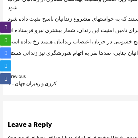
شود.
Continue
Previous
کرزی و رهبران جهان – ۱
Reading
Leave a Reply
Your email address will not be published.
Required fields are 