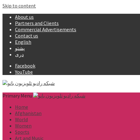
Skip to content
About us
Partners and Clients
Commercial Advertisements
Contact us
English
پشتو
دری
Facebook
YouTube
Primary Menu
Home
Afghanistan
World
Women
Sports
Art and Music