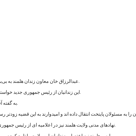
عبدالرزاق خان معاون زندان هلمند به بی‌بی‌سی گفت که نزدیک به هزار زندانی در این زندان اعتصاب غذایی کردند.
این زندانیان از رئیس جمهوری جدید خواسته اند که به پرونده های آنها رسیدگی شود و در مجازات شان تخفیف بیاید.
به گفته آقای عبدالرزاق، اعتصاب کنندگان شامل زندانیان جنایی و سیاسی است.
نهادهای مدنی ولایت هلمند نیز در اعلامیه ای از رئیس جمهوری جدید خواستند که به خواستهای مشروع زندانیان پاسخ مثبت داده شود.
پلیس هلمند نیز اعتصاب زندانیان این ولایت را تایید کرده و می گوید که برای تامین امنیت این زندان، شمار بیشتری نیرو فرستاده اند.