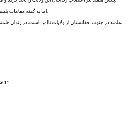
اما به گفته مقامات پلیس، تاکنون هیچ خشونتی در جریان اعتصاب زندانیان هلمند رخ نداده است.
هلمند در جنوب افغانستان از ولایات ناامن است. در زندان هلمند در بین زندانیان جنایی، صدها نفر به اتهام شورشگری نیز زندانی هستند.
rked
*