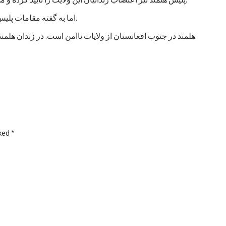
اما به گفته مقامات پلیس، تاکنون هیچ خشونتی در جریان اعتصاب زندانیان هلمند رخ نداده است.
هلمند در جنوب افغانستان از ولایات ناامن است. در زندان هلمند در بین زندانیان جنایی، صدها نفر به اتهام شورشگری نیز زندانی هستند.
rked
*