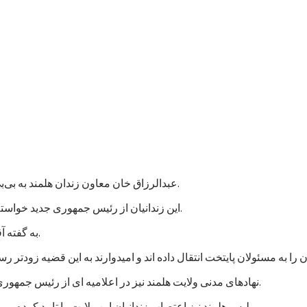
عبدالرزاق خان معاون زندان هلمند به بی‌بی‌سی گفت که نزدیک به هزار زندانی در این زندان اعتصاب غذایی کردند.
این زندانیان از رئیس جمهوری جدید خواسته اند که به پرونده های آنها رسیدگی شود و در مجازات شان تخفیف بیاید.
به گفته آقای عبدالرزاق، اعتصاب کنندگان شامل زندانیان جنایی و سیاسی است.
نهادهای مدنی ولایت هلمند نیز در اعلامیه ای از رئیس جمهوری جدید خواستند که به خواستهای مشروع زندانیان پاسخ مثبت داده شود.
پلیس هلمند نیز اعتصاب زندانیان این ولایت را تایید کرده و می گوید که برای تامین امنیت این زندان، شمار بیشتری نیرو فرستاده اند.