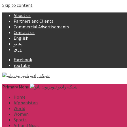
Skip to content
About us
Partners and Clients
Commercial Advertisements
Contact us
English
پشتو
دری
Facebook
YouTube
Primary Menu
Home
Afghanistan
World
Women
Sports
Art and Music