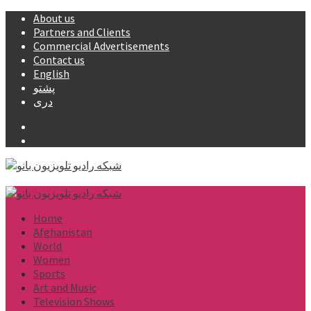
Skip
About us
to
Partners and Clients
content
Commercial Advertisements
Contact us
English
پشتو
دری
Facebook
YouTube
Primary
Menu
Home
Afghanistan
World
Women
Sports
Art and Music
Television Shows