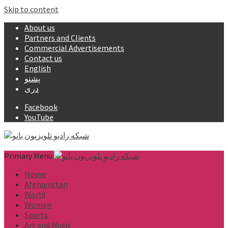
Skip to content
About us
Partners and Clients
Commercial Advertisements
Contact us
English
پشتو
دری
Facebook
YouTube
Primary Menu
Home
Afghanistan
World
Women
Sports
Art and Music