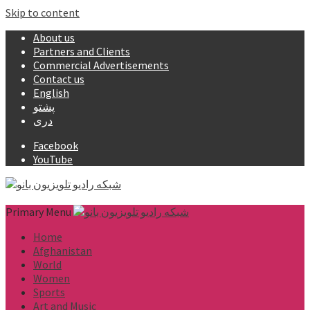
Skip to content
About us
Partners and Clients
Commercial Advertisements
Contact us
English
پشتو
دری
Facebook
YouTube
Primary Menu
Home
Afghanistan
World
Women
Sports
Art and Music