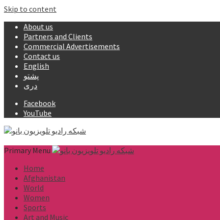
Skip to content
About us
Partners and Clients
Commercial Advertisements
Contact us
English
پشتو
دری
Facebook
YouTube
Primary Menu
Home
Afghanistan
World
Women
Sports
Art and Music