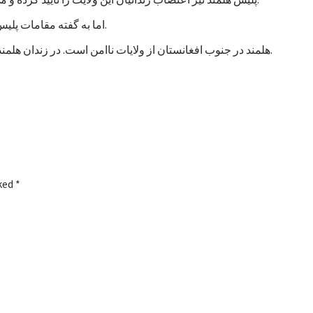
اما به گفته مقامات پلیس، تاکنون هیچ خشونتی در جریان اعتصاب زندانیان هلمند رخ نداده است.
هلمند در جنوب افغانستان از ولایات ناامن است. در زندان هلمند در بین زندانیان جنایی، صدها نفر به اتهام شورشگری نیز زندانی هستند.
rked
*