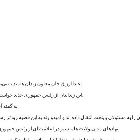
عبدالرزاق خان معاون زندان هلمند به بی‌بی‌سی گفت که نزدیک به هزار زندانی در این زندان اعتصاب غذایی کردند.
این زندانیان از رئیس جمهوری جدید خواسته اند که به پرونده های آنها رسیدگی شود و در مجازات شان تخفیف بیاید.
به گفته آقای عبدالرزاق، اعتصاب کنندگان شامل زندانیان جنایی و سیاسی است.
نهادهای مدنی ولایت هلمند نیز در اعلامیه ای از رئیس جمهوری جدید خواستند که به خواستهای مشروع زندانیان پاسخ مثبت داده شود.
پلیس هلمند نیز اعتصاب زندانیان این ولایت را تایید کرده و می گوید که برای تامین امنیت این زندان، شمار بیشتری نیرو فرستاده اند.