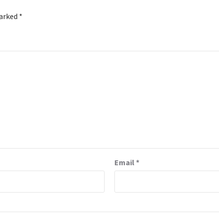
marked
*
Email
*