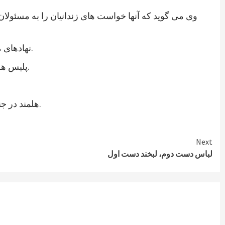
وی می گوید که آنها خواست های زندانیان را به مسئولان
نهادهای مدنی ولایت هلمند نیز در اعلامیه ای از رئیس جمهوری جدید خواستند که به خواستهای مشروع زندانیان پاسخ مثبت داده شود.
پلیس هلمند نیز اعتصاب زندانیان این ولایت را تایید کرده و می گوید که برای تامین امنیت این زندان، شمار بیشتری نیرو فرستاده اند.
هلمند در جنوب افغانستان از ولایات ناامن است. در زندان هلمند در بین زندانیان جنایی، صدها نفر به اتهام شورشگری نیز زندانی هستند.
Next
لباس دست دوم، لبخند دست اول