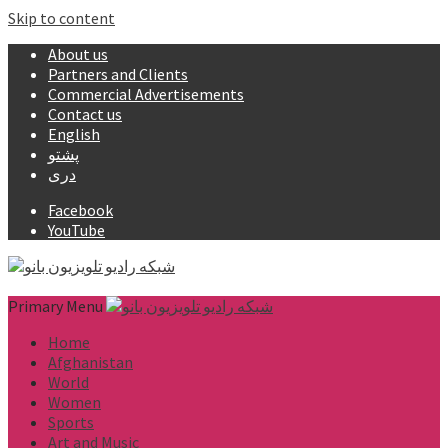
Skip to content
About us
Partners and Clients
Commercial Advertisements
Contact us
English
پشتو
دری
Facebook
YouTube
Primary Menu
Home
Afghanistan
World
Women
Sports
Art and Music