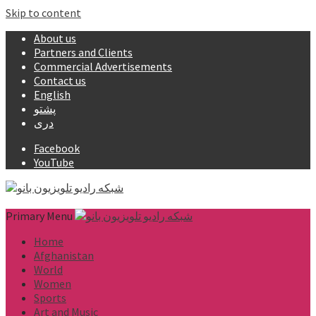
Skip to content
About us
Partners and Clients
Commercial Advertisements
Contact us
English
پشتو
دری
Facebook
YouTube
Primary Menu
Home
Afghanistan
World
Women
Sports
Art and Music