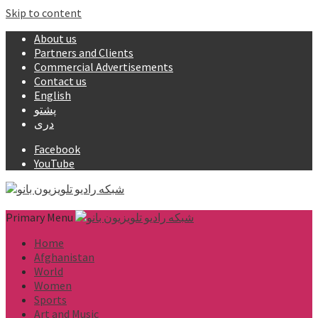
Skip to content
About us
Partners and Clients
Commercial Advertisements
Contact us
English
پشتو
دری
Facebook
YouTube
Primary Menu
Home
Afghanistan
World
Women
Sports
Art and Music