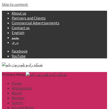
Skip to content
About us
Partners and Clients
Commercial Advertisements
Contact us
English
پشتو
دری
Facebook
YouTube
Primary Menu
Home
Afghanistan
World
Women
Sports
Art and Music