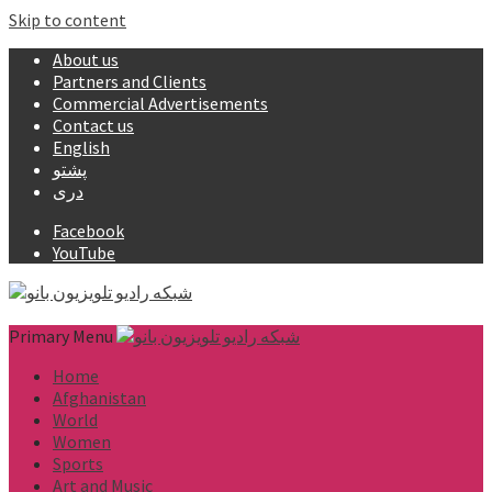
Skip to content
About us
Partners and Clients
Commercial Advertisements
Contact us
English
پشتو
دری
Facebook
YouTube
Primary Menu
Home
Afghanistan
World
Women
Sports
Art and Music