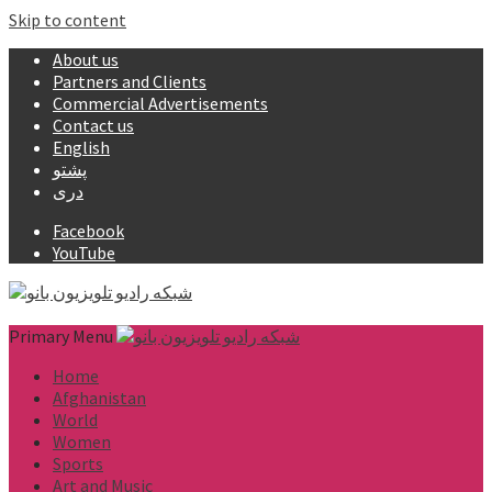
Skip to content
About us
Partners and Clients
Commercial Advertisements
Contact us
English
پشتو
دری
Facebook
YouTube
Primary Menu
Home
Afghanistan
World
Women
Sports
Art and Music