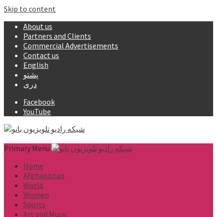
Skip to content
About us
Partners and Clients
Commercial Advertisements
Contact us
English
پشتو
دری
Facebook
YouTube
Primary Menu
Home
Afghanistan
World
Women
Sports
Art and Music