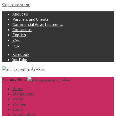
Skip to content
About us
Partners and Clients
Commercial Advertisements
Contact us
English
پشتو
دری
Facebook
YouTube
Primary Menu
Home
Afghanistan
World
Women
Sports
Art and Music