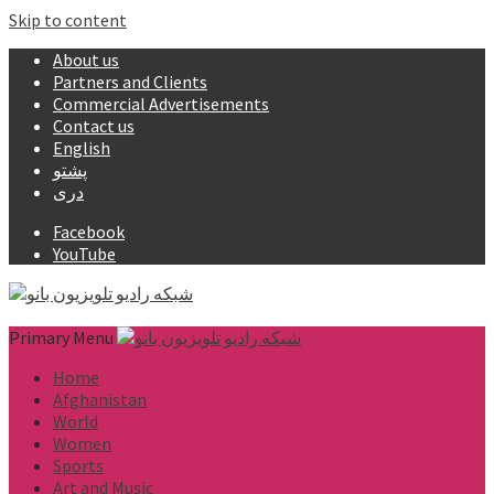
Skip to content
About us
Partners and Clients
Commercial Advertisements
Contact us
English
پشتو
دری
Facebook
YouTube
Primary Menu
Home
Afghanistan
World
Women
Sports
Art and Music