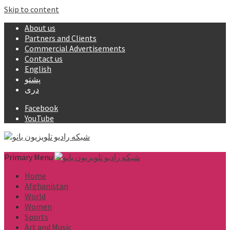
Skip to content
About us
Partners and Clients
Commercial Advertisements
Contact us
English
پشتو
دری
Facebook
YouTube
Primary Menu
Home
Afghanistan
World
Women
Sports
Art and Music