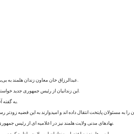
عبدالرزاق خان معاون زندان هلمند به بی‌بی‌سی گفت که نزدیک به هزار زندانی در این زندان اعتصاب غذایی کردند.
این زندانیان از رئیس جمهوری جدید خواسته اند که به پرونده های آنها رسیدگی شود و در مجازات شان تخفیف بیاید.
به گفته آقای عبدالرزاق، اعتصاب کنندگان شامل زندانیان جنایی و سیاسی است.
نهادهای مدنی ولایت هلمند نیز در اعلامیه ای از رئیس جمهوری جدید خواستند که به خواستهای مشروع زندانیان پاسخ مثبت داده شود.
پلیس هلمند نیز اعتصاب زندانیان این ولایت را تایید کرده و می گوید که برای تامین امنیت این زندان، شمار بیشتری نیرو فرستاده اند.