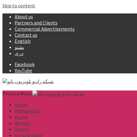
Skip to content
About us
Partners and Clients
Commercial Advertisements
Contact us
English
پشتو
دری
Facebook
YouTube
Primary Menu
Home
Afghanistan
World
Women
Sports
Art and Music