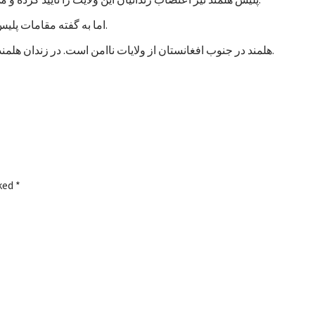
اما به گفته مقامات پلیس، تاکنون هیچ خشونتی در جریان اعتصاب زندانیان هلمند رخ نداده است.
هلمند در جنوب افغانستان از ولایات ناامن است. در زندان هلمند در بین زندانیان جنایی، صدها نفر به اتهام شورشگری نیز زندانی هستند.
rked
*