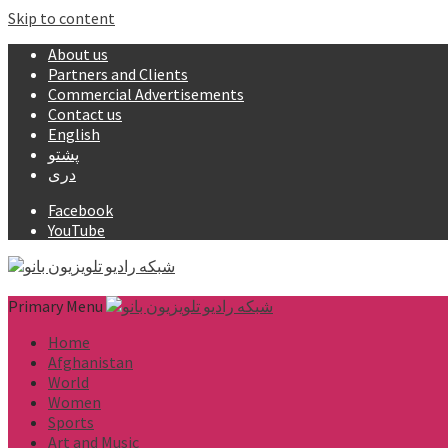
Skip to content
About us
Partners and Clients
Commercial Advertisements
Contact us
English
پشتو
دری
Facebook
YouTube
Primary Menu
Home
Afghanistan
World
Women
Sports
Art and Music