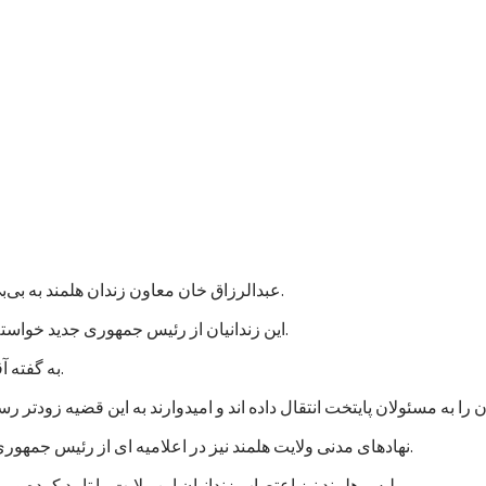
عبدالرزاق خان معاون زندان هلمند به بی‌بی‌سی گفت که نزدیک به هزار زندانی در این زندان اعتصاب غذایی کردند.
این زندانیان از رئیس جمهوری جدید خواسته اند که به پرونده های آنها رسیدگی شود و در مجازات شان تخفیف بیاید.
به گفته آقای عبدالرزاق، اعتصاب کنندگان شامل زندانیان جنایی و سیاسی است.
نهادهای مدنی ولایت هلمند نیز در اعلامیه ای از رئیس جمهوری جدید خواستند که به خواستهای مشروع زندانیان پاسخ مثبت داده شود.
پلیس هلمند نیز اعتصاب زندانیان این ولایت را تایید کرده و می گوید که برای تامین امنیت این زندان، شمار بیشتری نیرو فرستاده اند.