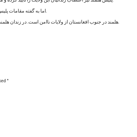
اما به گفته مقامات پلیس، تاکنون هیچ خشونتی در جریان اعتصاب زندانیان هلمند رخ نداده است.
هلمند در جنوب افغانستان از ولایات ناامن است. در زندان هلمند در بین زندانیان جنایی، صدها نفر به اتهام شورشگری نیز زندانی هستند.
rked
*