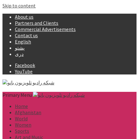
Skip to content
About us
Partners and Clients
Commercial Advertisements
Contact us
English
پشتو
دری
Facebook
YouTube
Primary Menu
Home
Afghanistan
World
Women
Sports
Art and Music