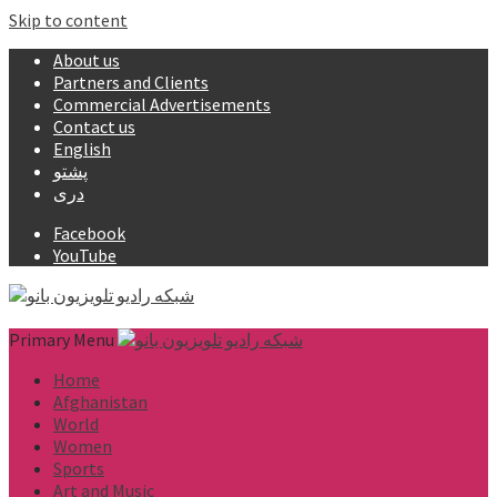
Skip to content
About us
Partners and Clients
Commercial Advertisements
Contact us
English
پشتو
دری
Facebook
YouTube
Primary Menu
Home
Afghanistan
World
Women
Sports
Art and Music