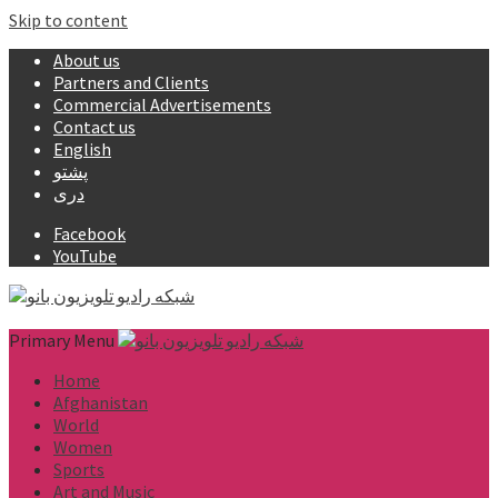
Skip to content
About us
Partners and Clients
Commercial Advertisements
Contact us
English
پشتو
دری
Facebook
YouTube
Primary Menu
Home
Afghanistan
World
Women
Sports
Art and Music