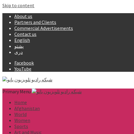
Skip to content
About us
Partners and Clients
Commercial Advertisements
Contact us
English
پشتو
دری
Facebook
YouTube
Primary Menu
Home
Afghanistan
World
Women
Sports
Art and Music