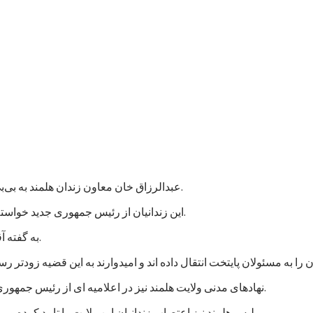
عبدالرزاق خان معاون زندان هلمند به بی‌بی‌سی گفت که نزدیک به هزار زندانی در این زندان اعتصاب غذایی کردند.
این زندانیان از رئیس جمهوری جدید خواسته اند که به پرونده های آنها رسیدگی شود و در مجازات شان تخفیف بیاید.
به گفته آقای عبدالرزاق، اعتصاب کنندگان شامل زندانیان جنایی و سیاسی است.
نهادهای مدنی ولایت هلمند نیز در اعلامیه ای از رئیس جمهوری جدید خواستند که به خواستهای مشروع زندانیان پاسخ مثبت داده شود.
پلیس هلمند نیز اعتصاب زندانیان این ولایت را تایید کرده و می گوید که برای تامین امنیت این زندان، شمار بیشتری نیرو فرستاده اند.