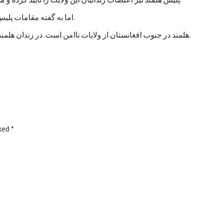
اما به گفته مقامات پلیس، تاکنون هیچ خشونتی در جریان اعتصاب زندانیان هلمند رخ نداده است.
هلمند در جنوب افغانستان از ولایات ناامن است. در زندان هلمند در بین زندانیان جنایی، صدها نفر به اتهام شورشگری نیز زندانی هستند.
rked
*