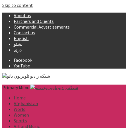
Skip to content
About us
Partners and Clients
Commercial Advertisements
Contact us
English
پشتو
دری
Facebook
YouTube
Primary Menu
Home
Afghanistan
World
Women
Sports
Art and Music