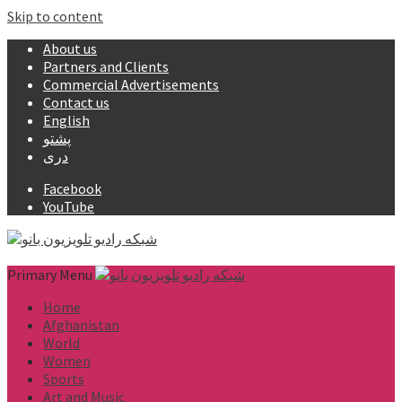
Skip to content
About us
Partners and Clients
Commercial Advertisements
Contact us
English
پشتو
دری
Facebook
YouTube
Primary Menu
Home
Afghanistan
World
Women
Sports
Art and Music