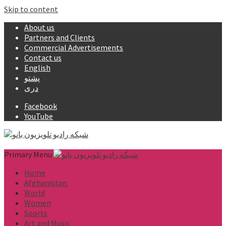
Skip to content
About us
Partners and Clients
Commercial Advertisements
Contact us
English
پشتو
دری
Facebook
YouTube
Primary Menu
Home
Afghanistan
World
Women
Sports
Art and Music