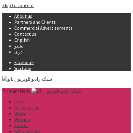
Skip to content
About us
Partners and Clients
Commercial Advertisements
Contact us
English
پشتو
دری
Facebook
YouTube
Primary Menu
Home
Afghanistan
World
Women
Sports
Art and Music