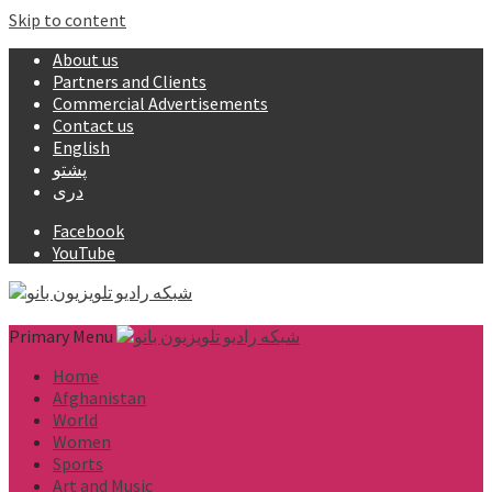
Skip to content
About us
Partners and Clients
Commercial Advertisements
Contact us
English
پشتو
دری
Facebook
YouTube
Primary Menu
Home
Afghanistan
World
Women
Sports
Art and Music