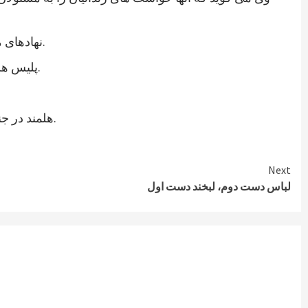
نهادهای مدنی ولایت هلمند نیز در اعلامیه ای از رئیس جمهوری جدید خواستند که به خواستهای مشروع زندانیان پاسخ مثبت داده شود.
پلیس هلمند نیز اعتصاب زندانیان این ولایت را تایید کرده و می گوید که برای تامین امنیت این زندان، شمار بیشتری نیرو فرستاده اند.
هلمند در جنوب افغانستان از ولایات ناامن است. در زندان هلمند در بین زندانیان جنایی، صدها نفر به اتهام شورشگری نیز زندانی هستند.
Next
لباس دست دوم، لبخند دست اول