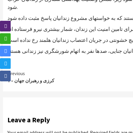
شود.
Continue
Previous
کرزی و رهبران جهان – ۱
Reading
Leave a Reply
Your email address will not be published.
Required fields are 