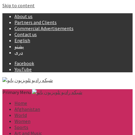
Skip to content
About us
Partners and Clients
Commercial Advertisements
Contact us
English
پشتو
دری
Facebook
YouTube
Primary Menu
Home
Afghanistan
World
Women
Sports
Art and Music